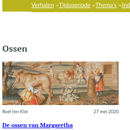
Verhalen
Tijdsperiode
Thema’s
In
Ossen
Roel ten Klei
27 mei 2020
De ossen van Margaretha