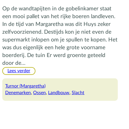
Op de wandtapijten in de gobelinkamer staat
een mooi pallet van het rijke boeren landleven.
In de tijd van Margaretha was dit Huys zeker
zelfvoorzienend. Destijds kon je niet even de
supermarkt inlopen om je spullen te kopen. Het
was dus eigenlijk een hele grote voorname
boerderij. De tuin Er werd groente geteeld
door de…
:
Lees verder
De
ossen
Turnor (Margaretha)
van
Denemarken
, 
Ossen
, 
Landbouw
, 
Slacht
Margaretha