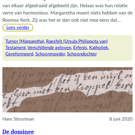
van elkaar afgedraaid afgebeeld zijn. Helaas was hun relatie
verre van harmonieus. Margaretha moest niets hebben van de
Roomse Kerk. Zij was het er dan ook niet mee eens dat…
:
Lees verder
De
vrome
Turnor (Margaretha)
, 
Raesfelt (Ursula Philippota van)
schoonmoeder
Testament
, 
Verschillende geloven
, 
Erfenis
, 
Katholiek
, 
en
Gereformeerd
, 
Schoonmoeder
, 
Schoondochter
haar
katholieke
schoondochter
Hans Strootman
8 juni 2020
De dominee