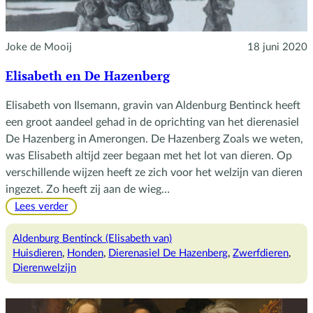
Joke de Mooij
18 juni 2020
Elisabeth en De Hazenberg
Elisabeth von Ilsemann, gravin van Aldenburg Bentinck heeft
een groot aandeel gehad in de oprichting van het dierenasiel
De Hazenberg in Amerongen. De Hazenberg Zoals we weten,
was Elisabeth altijd zeer begaan met het lot van dieren. Op
verschillende wijzen heeft ze zich voor het welzijn van dieren
ingezet. Zo heeft zij aan de wieg…
:
Lees verder
Elisabeth
en
Aldenburg Bentinck (Elisabeth van)
De
Huisdieren
, 
Honden
, 
Dierenasiel De Hazenberg
, 
Zwerfdieren
, 
Hazenberg
Dierenwelzijn