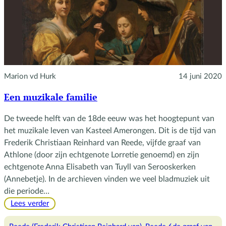
Marion vd Hurk
14 juni 2020
Een muzikale familie
De tweede helft van de 18de eeuw was het hoogtepunt van
het muzikale leven van Kasteel Amerongen. Dit is de tijd van
Frederik Christiaan Reinhard van Reede, vijfde graaf van
Athlone (door zijn echtgenote Lorretie genoemd) en zijn
echtgenote Anna Elisabeth van Tuyll van Serooskerken
(Annebetje). In de archieven vinden we veel bladmuziek uit
die periode…
:
Lees verder
Een
muzikale