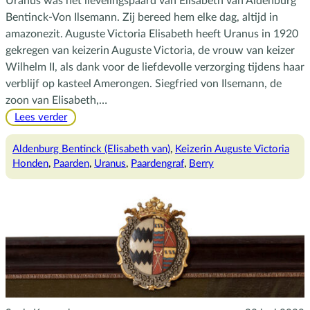
Uranus was het lievelingspaard van Elisabeth van Aldenburg
Bentinck-Von Ilsemann. Zij bereed hem elke dag, altijd in
amazonezit. Auguste Victoria Elisabeth heeft Uranus in 1920
gekregen van keizerin Auguste Victoria, de vrouw van keizer
Wilhelm II, als dank voor de liefdevolle verzorging tijdens haar
verblijf op kasteel Amerongen. Siegfried von Ilsemann, de
zoon van Elisabeth,…
:
Lees verder
Uranus
Aldenburg Bentinck (Elisabeth van)
, 
Keizerin Auguste Victoria
Honden
, 
Paarden
, 
Uranus
, 
Paardengraf
, 
Berry