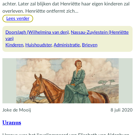
achter. Later zal blijken dat Henriëtte haar eigen kinderen zal
overleven. Henriëtte ontfermt zich…
:
Lees verder
Vrouw
Doorslag
Doorslagh (Wilhelmina van den)
, 
Nassau-Zuylestein (Henriëtte
van)
Kinderen
, 
Huishoudster
, 
Administratie
, 
Brieven
Joke de Mooij
8 juli 2020
Uranus