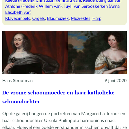
Reede (Frederik Christiaan Reinhard van)
, 
Reede 6de graaf van
familie
Athlone (Frederik Willem van)
, 
Tuyll van Serooskerken (Anna
Elisabeth van)
Klavecimbels
, 
Orgels
, 
Bladmuziek
, 
Muziekles
, 
Harp
Hans Strootman
9 juni 2020
De vrome schoonmoeder en haar katholieke
schoondochter
Op de galerij hangen de portretten van Margaretha Turnor en
haar schoondochter Ursula Philippota harmonieus naast
elkaar. Hoewel een goede verstaander misschien opvalt dat ze