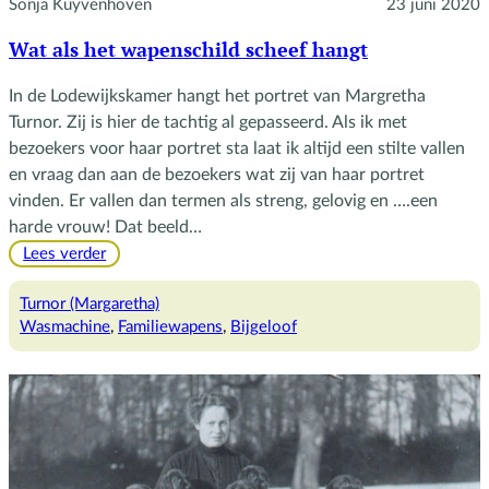
Sonja Kuyvenhoven
23 juni 2020
Wat als het wapenschild scheef hangt
In de Lodewijkskamer hangt het portret van Margretha
Turnor. Zij is hier de tachtig al gepasseerd. Als ik met
bezoekers voor haar portret sta laat ik altijd een stilte vallen
en vraag dan aan de bezoekers wat zij van haar portret
vinden. Er vallen dan termen als streng, gelovig en ….een
harde vrouw! Dat beeld…
:
Lees verder
Wat
als
Turnor (Margaretha)
het
Wasmachine
, 
Familiewapens
, 
Bijgeloof
wapenschild
scheef
hangt