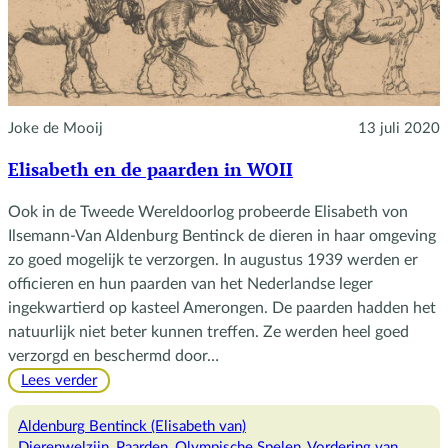
Joke de Mooij
13 juli 2020
Elisabeth en de paarden in WOII
Ook in de Tweede Wereldoorlog probeerde Elisabeth von
Ilsemann-Van Aldenburg Bentinck de dieren in haar omgeving
zo goed mogelijk te verzorgen. In augustus 1939 werden er
officieren en hun paarden van het Nederlandse leger
ingekwartierd op kasteel Amerongen. De paarden hadden het
natuurlijk niet beter kunnen treffen. Ze werden heel goed
verzorgd en beschermd door…
:
Lees verder
Elisabeth
en
Aldenburg Bentinck (Elisabeth van)
de
Dierenwelzijn
, 
Paarden
, 
Olympische Spelen
, 
Vordering van