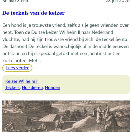
Remko Steen
23 juli 2020
De teckels van de keizer
Een hond is je trouwste vriend, zelfs als je geen vrienden over
hebt. Toen de Duitse keizer Wilhelm II naar Nederland
vluchtte, had hij zijn trouwste vriend bij zich: de teckel Senta.
De dashond De teckel is waarschijnlijk al in de middeleeuwen
ontstaan en hij is speciaal gefokt met een jachtinstinct en
korte poten. Met…
:
Lees verder
De
teckels
Keizer Wilhelm II
van
Teckels
, 
Huisdieren
, 
Honden
de
keizer