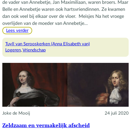
de vader van Annebetje, Jan Maximiliaan, waren broers. Maar
Belle en Annebetje waren ook hartsvriendinnen. Ze kwamen
dan ook veel bij elkaar over de vloer. Meisjes Na het vroege
overlijden van de moeder van Annebetje…
:
Lees verder
Twee
hartsvriendinnen
Tuyll van Serooskerken (Anna Elisabeth van)
Logeren
, 
Vriendschap
Joke de Mooij
24 juli 2020
Zeldzaam en vermakelijk afscheid