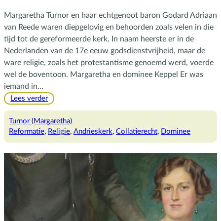
Margaretha Turnor en haar echtgenoot baron Godard Adriaan
van Reede waren diepgelovig en behoorden zoals velen in die
tijd tot de gereformeerde kerk. In naam heerste er in de
Nederlanden van de 17e eeuw godsdienstvrijheid, maar de
ware religie, zoals het protestantisme genoemd werd, voerde
wel de boventoon. Margaretha en dominee Keppel Er was
iemand in…
:
Lees verder
De
dominee
Turnor (Margaretha)
Reformatie
, 
Religie
, 
Andrieskerk
, 
Collatierecht
, 
Dominee