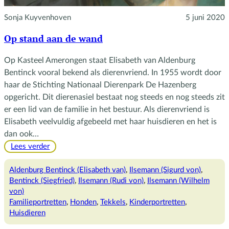
Sonja Kuyvenhoven
5 juni 2020
Op stand aan de wand
Op Kasteel Amerongen staat Elisabeth van Aldenburg
Bentinck vooral bekend als dierenvriend. In 1955 wordt door
haar de Stichting Nationaal Dierenpark De Hazenberg
opgericht. Dit dierenasiel bestaat nog steeds en nog steeds zit
er een lid van de familie in het bestuur. Als dierenvriend is
Elisabeth veelvuldig afgebeeld met haar huisdieren en het is
dan ook…
:
Lees verder
Op
stand
Aldenburg Bentinck (Elisabeth van)
, 
Ilsemann (Sigurd von)
, 
aan
Bentinck (Siegfried)
, 
Ilsemann (Rudi von)
, 
Ilsemann (Wilhelm
de
von)
wand
Familieportretten
, 
Honden
, 
Tekkels
, 
Kinderportretten
, 
Huisdieren