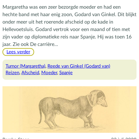
Margaretha was een zeer bezorgde moeder en had een
hechte band met haar enig zoon, Godard van Ginkel. Dit blijkt
onder meer uit het roerende afscheid op de kade in
Hellevoetsluis. Godard vertrok voor een maand of tien met
zijn vader op diplomatieke reis naar Spanje. Hij was toen 16
jaar. Zie ook De carrière…
:
Lees verder
Zeldzaam
en
Turnor (Margaretha)
, 
Reede van Ginkel (Godard van)
vermakelijk
Reizen
, 
Afscheid
, 
Moeder
, 
Spanje
afscheid