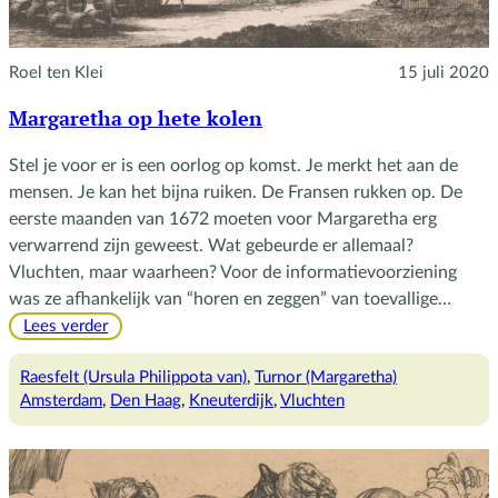
Roel ten Klei
15 juli 2020
Margaretha op hete kolen
Stel je voor er is een oorlog op komst. Je merkt het aan de
mensen. Je kan het bijna ruiken. De Fransen rukken op. De
eerste maanden van 1672 moeten voor Margaretha erg
verwarrend zijn geweest. Wat gebeurde er allemaal?
Vluchten, maar waarheen? Voor de informatievoorziening
was ze afhankelijk van “horen en zeggen” van toevallige…
:
Lees verder
Margaretha
op
Raesfelt (Ursula Philippota van)
, 
Turnor (Margaretha)
hete
Amsterdam
, 
Den Haag
, 
Kneuterdijk
, 
Vluchten
kolen