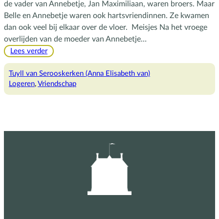
de vader van Annebetje, Jan Maximiliaan, waren broers. Maar
Belle en Annebetje waren ook hartsvriendinnen. Ze kwamen
dan ook veel bij elkaar over de vloer. Meisjes Na het vroege
overlijden van de moeder van Annebetje…
:
Lees verder
Twee
hartsvriendinnen
Tuyll van Serooskerken (Anna Elisabeth van)
Logeren
, 
Vriendschap