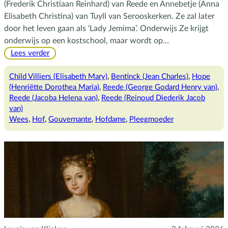
(Frederik Christiaan Reinhard) van Reede en Annebetje (Anna
Elisabeth Christina) van Tuyll van Serooskerken. Ze zal later
door het leven gaan als ‘Lady Jemima’. Onderwijs Ze krijgt
onderwijs op een kostschool, maar wordt op…
:
Lees verder
Lady
Jemima,
Child Villiers (Elisabeth Mary)
, 
Bentinck (Jean Charles)
, 
Hope
de
(Henriëtte Dorothea Maria)
, 
Reede (George Godard Henry van)
, 
gouvernante
Reede (Jacoba Helena van)
, 
Reede (Reinoud Diederik Jacob
van)
Wees
, 
Hof
, 
Gouvernante
, 
Hofdame
, 
Pleegmoeder