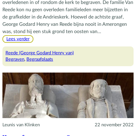
overledenen in of rondom de kerk te begraven. De familie Van
Reede kon nu geen overleden familieleden meer bijzetten in
de grafkelder in de Andrieskerk. Hoewel de achtste graaf,
George Godard Henry van Reede bijna nooit in Amerongen
was, stond hij een stuk grond ten oosten van…
:
Lees verder
De
Algemene
Reede (George Godard Henry van)
Begraafplaats
Begraven
, 
Begraafplaats
Leunis van Klinken
22 november 2022