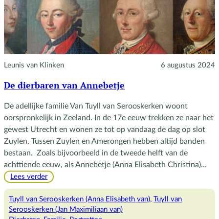
Leunis van Klinken
6 augustus 2024
De dierbaren van Annebetje
De adellijke familie Van Tuyll van Serooskerken woont
oorspronkelijk in Zeeland. In de 17e eeuw trekken ze naar het
gewest Utrecht en wonen ze tot op vandaag de dag op slot
Zuylen. Tussen Zuylen en Amerongen hebben altijd banden
bestaan. Zoals bijvoorbeeld in de tweede helft van de
achttiende eeuw, als Annebetje (Anna Elisabeth Christina)…
:
Lees verder
De
dierbaren
Tuyll van Serooskerken (Anna Elisabeth van)
, 
Tuyll van
van
Serooskerken (Jan Maximiliaan van)
Annebetje