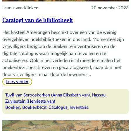
Leunis van Klinken
20 november 2023
Catalogi van de bibliotheek
Het kasteel Amerongen beschikt over een van de weinig
overgebleven adelsbibliotheken in ons land. Momenteel zijn
vrijwilligers bezig om de boeken te inventariseren en de
digitale catalogus waar mogelijk aan te vullen en te
actualiseren. Ook in het verleden is al meerdere malen het
boekenbezit beschreven en gecatalogiseerd, maar dan niet
door vrijwilligers, maar door de bewoners…
:
Lees verder
Catalogi
van
Tuyll van Serooskerken (Anna Elisabeth van)
, 
Nassau-
de
Zuylestein (Henriëtte van)
bibliotheek
Boeken
, 
Boekenbezit
, 
Catalogus
, 
Inventaris