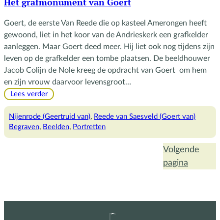
Het grafmonument van Goert
Goert, de eerste Van Reede die op kasteel Amerongen heeft
gewoond, liet in het koor van de Andrieskerk een grafkelder
aanleggen. Maar Goert deed meer. Hij liet ook nog tijdens zijn
leven op de grafkelder een tombe plaatsen. De beeldhouwer
Jacob Colijn de Nole kreeg de opdracht van Goert om hem
en zijn vrouw daarvoor levensgroot…
:
Lees verder
Het
grafmonument
Nijenrode (Geertruid van)
, 
Reede van Saesveld (Goert van)
van
Begraven
, 
Beelden
, 
Portretten
Goert
Volgende
pagina