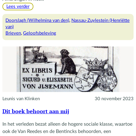
:
Lees verder
Brieven
aan
Doorslagh (Wilhelmina van den)
, 
Nassau-Zuylestein (Henriëtte
Milady
van)
Brieven
, 
Geloofsbeleving
Leunis van Klinken
30 november 2023
Dit boek behoort aan mij
In het verleden bezat alleen de hogere sociale klasse, waartoe
ook de Van Reedes en de Bentincks behoorden, een