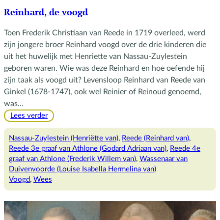
Reinhard, de voogd
Toen Frederik Christiaan van Reede in 1719 overleed, werd
zijn jongere broer Reinhard voogd over de drie kinderen die
uit het huwelijk met Henriette van Nassau-Zuylestein
geboren waren. Wie was deze Reinhard en hoe oefende hij
zijn taak als voogd uit? Levensloop Reinhard van Reede van
Ginkel (1678-1747), ook wel Reinier of Reinoud genoemd,
was…
:
Lees verder
Reinhard,
de
Nassau-Zuylestein (Henriëtte van)
, 
Reede (Reinhard van)
, 
voogd
Reede 3e graaf van Athlone (Godard Adriaan van)
, 
Reede 4e
graaf van Athlone (Frederik Willem van)
, 
Wassenaar van
Duivenvoorde (Louise Isabella Hermelina van)
Voogd
, 
Wees