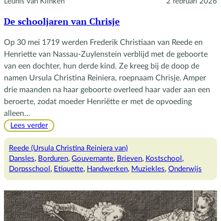
Leunis van Klinken
2 februari 2026
De schooljaren van Chrisje
Op 30 mei 1719 werden Frederik Christiaan van Reede en
Henriette van Nassau-Zuylenstein verblijd met de geboorte
van een dochter, hun derde kind. Ze kreeg bij de doop de
namen Ursula Christina Reiniera, roepnaam Chrisje. Amper
drie maanden na haar geboorte overleed haar vader aan een
beroerte, zodat moeder Henriëtte er met de opvoeding
alleen…
:
Lees verder
De
schooljaren
Reede (Ursula Christina Reiniera van)
van
Dansles
, 
Borduren
, 
Gouvernante
, 
Brieven
, 
Kostschool
, 
Chrisje
Dorpsschool
, 
Etiquette
, 
Handwerken
, 
Muziekles
, 
Onderwijs