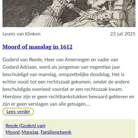
Leunis van Klinken
23 juli 2025
Moord of manslag in 1612
Goderd van Reede, Heer van Amerongen en vader van
Godard Adriaan, werd als jongeman van negentien jaar
beschuldigd van manslag, onopzettelijke doodslag. Het is
echter nooit tot een rechtszaak gekomen, omdat de andere
beschuldigde overleed voordat er een rechtszaak kwam.
Hierdoor zijn er geen rechtbankstukken bewaard gebleven en
zijn er geen verslagen van alle getuigen.…
:
Lees verder
Moord
of
Reede (Goderd van)
manslag
Moord
, 
Manslag
, 
Familienetwerk
in