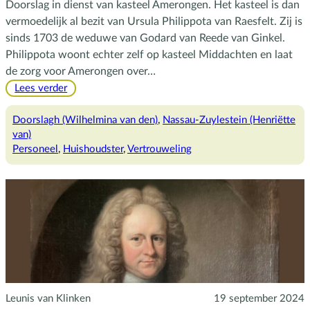
Doorslag in dienst van kasteel Amerongen. Het kasteel is dan
vermoedelijk al bezit van Ursula Philippota van Raesfelt. Zij is
sinds 1703 de weduwe van Godard van Reede van Ginkel.
Philippota woont echter zelf op kasteel Middachten en laat
de zorg voor Amerongen over…
:
Lees verder
Vrouw
Van
Doorslagh (Wilhelmina van den)
, 
Nassau-Zuylestein (Henriëtte
den
van)
Doorslag,
Personeel
, 
Huishoudster
, 
Vertrouweling
een
vertrouweling
Leunis van Klinken
19 september 2024