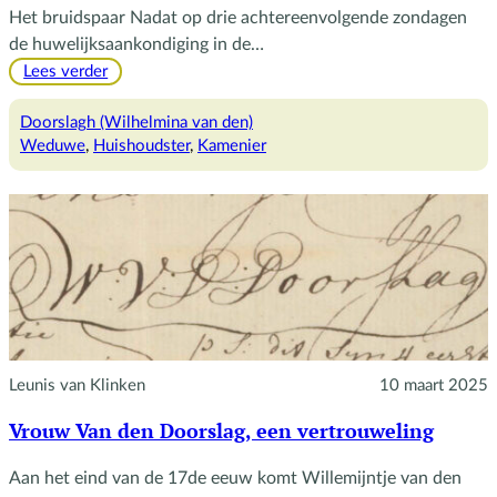
Het bruidspaar Nadat op drie achtereenvolgende zondagen
de huwelijksaankondiging in de…
:
Lees verder
Het
gezin
Doorslagh (Wilhelmina van den)
van
Weduwe
, 
Huishoudster
, 
Kamenier
vrouw
Doorslag
Leunis van Klinken
10 maart 2025
Vrouw Van den Doorslag, een vertrouweling
Aan het eind van de 17de eeuw komt Willemijntje van den