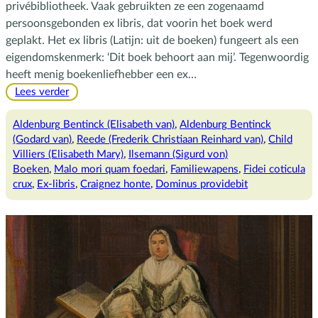
privébibliotheek. Vaak gebruikten ze een zogenaamd
persoonsgebonden ex libris, dat voorin het boek werd
geplakt. Het ex libris (Latijn: uit de boeken) fungeert als een
eigendomskenmerk: ‘Dit boek behoort aan mij’. Tegenwoordig
heeft menig boekenliefhebber een ex…
:
Lees verder
Dit
boek
Aldenburg Bentinck (Elisabeth van)
, 
Aldenburg Bentinck
behoort
(Godard van)
, 
Reede (Frederik Christiaan Reinhard van)
, 
Child
aan
Villiers (Elisabeth Mary)
, 
Ilsemann (Sigurd von)
mij
Boeken
, 
Malo mori quam foedari
, 
Familiewapens
, 
Fidei coticula
crux
, 
Ex-libris
, 
Craignez honte
, 
Dominus providebit