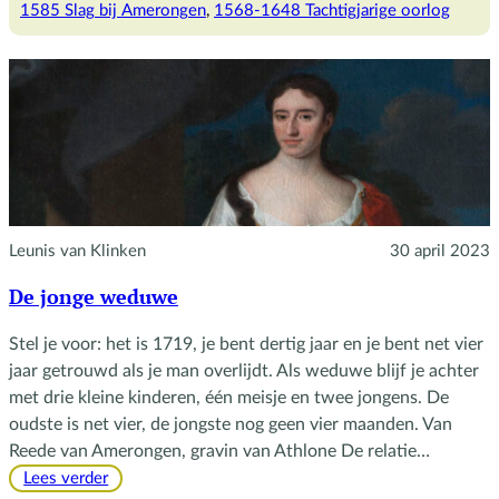
Slag
1585 Slag bij Amerongen
, 
1568-1648 Tachtigjarige oorlog
bij
Amerongen
Leunis van Klinken
30 april 2023
De jonge weduwe
Stel je voor: het is 1719, je bent dertig jaar en je bent net vier
jaar getrouwd als je man overlijdt. Als weduwe blijf je achter
met drie kleine kinderen, één meisje en twee jongens. De
oudste is net vier, de jongste nog geen vier maanden. Van
Reede van Amerongen, gravin van Athlone De relatie…
:
Lees verder