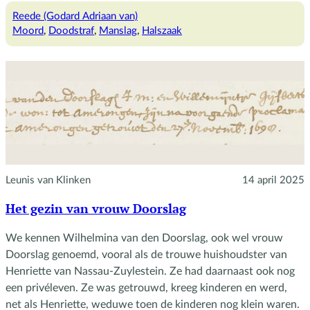
Adriaan
Reede (Godard Adriaan van)
beschikt
Moord
, 
Doodstraf
, 
Manslag
, 
Halszaak
Leunis van Klinken
14 april 2025
Het gezin van vrouw Doorslag
We kennen Wilhelmina van den Doorslag, ook wel vrouw
Doorslag genoemd, vooral als de trouwe huishoudster van
Henriette van Nassau-Zuylestein. Ze had daarnaast ook nog
een privéleven. Ze was getrouwd, kreeg kinderen en werd,
net als Henriette, weduwe toen de kinderen nog klein waren.