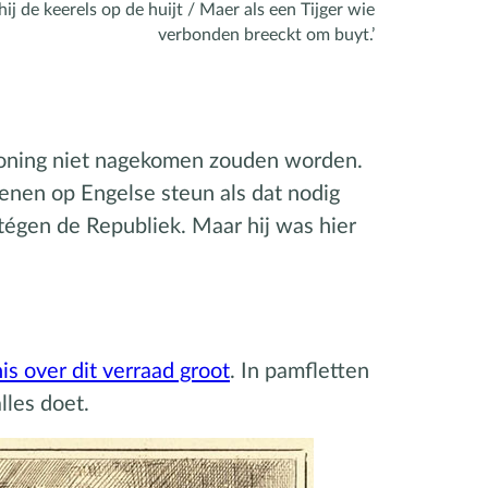
ij de keerels op de huijt / Maer als een Tijger wie
verbonden breeckt om buyt.’
 koning niet nagekomen zouden worden.
nen op Engelse steun als dat nodig
tégen de Republiek. Maar hij was hier
is over dit verraad groot
. In pamfletten
lles doet.