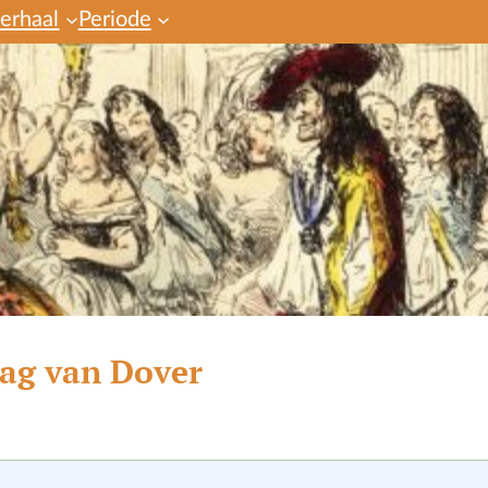
verhaal
Periode
rag van Dover