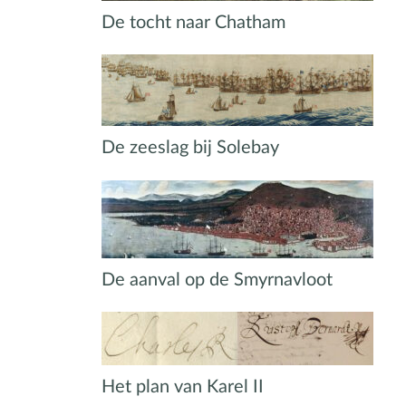
De tocht naar Chatham
De zeeslag bij Solebay
De aanval op de Smyrnavloot
Het plan van Karel II