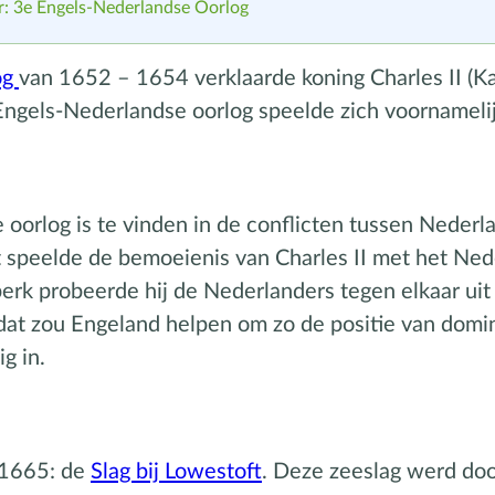
: 3e Engels-Nederlandse Oorlog
og
van 1652 – 1654 verklaarde koning Charles II (Ka
gels-Nederlandse oorlog speelde zich voornamelij
 oorlog is te vinden in de conflicten tussen Nederl
 speelde de bemoeienis van Charles II met het Ned
perk probeerde hij de Nederlanders tegen elkaar uit
t dat zou Engeland helpen om zo de positie van dom
g in.
i 1665: de
Slag bij Lowestoft
. Deze zeeslag werd do