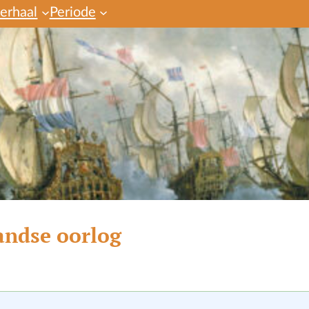
verhaal
Periode
andse oorlog