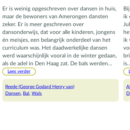
Er is weinig opgeschreven over dansen in huis,
Bi
maar de bewoners van Amerongen dansten
ik
zeker. Er is meer geschreven over
Ju
dansonderwijs, dat voor alle kinderen, jongens
he
én meisjes, een belangrijk onderdeel van het
ik
curriculum was. Het daadwerkelijke dansen
vo
werd waarschijnlijk vooral in de winter gedaan,
br
als de adel in Den Haag zat. De bals werden…
is
:
Lees verder
Schuchter
schuifelen
Reede (George Godard Henry van)
A
Dansen
, 
Bal
, 
Wals
D