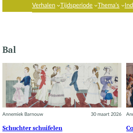
Verhalen
Tijdsperiode
Thema’s
In
Bal
Annemiek Barnouw
30 maart 2026
An
Schuchter schuifelen
Co