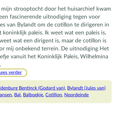
j mijn strooptocht door het huisarchief kwam
 een fascinerende uitnodiging tegen voor
les van Bylandt om de cotillon te dirigeren in
t koninklijk paleis. Ik weet wat een paleis is,
 weet wat een dirigent is, maar de cotillon is
or mij onbekend terrein. De uitnodiging Het
iefje vanuit het Koninklijk Paleis, Wilhelmina
…
:
Lees verder
Cotillon
ldenburg Bentinck (Godard van)
, 
Bylandt (Jules van)
ansen
, 
Bal
, 
Balboekje
, 
Cotillon
, 
Noordeinde