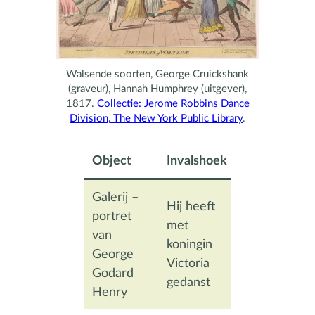
Walsende soorten, George Cruickshank
(graveur), Hannah Humphrey (uitgever),
1817.
Collectie: Jerome Robbins Dance
Division, The New York Public Library
.
Object
Invalshoek
Galerij –
Hij heeft
portret
met
van
koningin
George
Victoria
Godard
gedanst
Henry