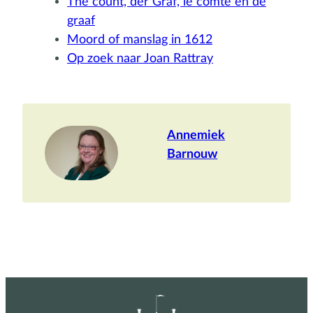
The count, der Graf, le comte en de
graaf
Moord of manslag in 1612
Op zoek naar Joan Rattray
Annemiek
Barnouw