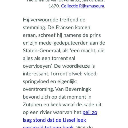
Hieronymus van Beverningk, Jan de Baen,
1670.
Collectie Rijksmuseum
.
Hij verwoordde treffend de
stemming. De Fransen komen
eraan, schreef hij namens de prins
en zijn mede-gedeputeerden aan de
Staten-Generaal, als ‘een macht, die
alles als een torrent sal
overvloeyen’. De woordkeuze is
interessant. Torrent ofwel: vloed,
springvloed en eigenlijk:
overstroming. Van Beverningk
bevond zich op dat moment in
Zutphen en keek vanaf de kade uit
op een rivier waarvan het
peil zo
laag stond dat de IJssel leek
versmald tot een beek
. Wat de