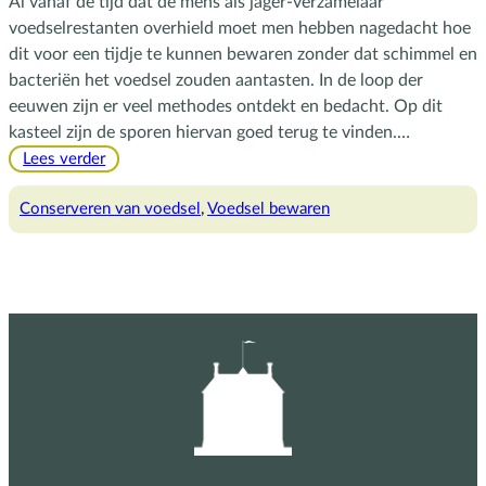
Al vanaf de tijd dat de mens als jager-verzamelaar
voedselrestanten overhield moet men hebben nagedacht hoe
dit voor een tijdje te kunnen bewaren zonder dat schimmel en
bacteriën het voedsel zouden aantasten. In de loop der
eeuwen zijn er veel methodes ontdekt en bedacht. Op dit
kasteel zijn de sporen hiervan goed terug te vinden.…
:
Lees verder
Voedsel
bewaren
Conserveren van voedsel
, 
Voedsel bewaren