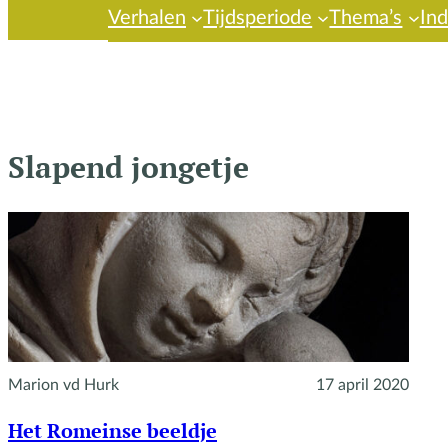
Verhalen
Tijdsperiode
Thema’s
In
Slapend jongetje
Marion vd Hurk
17 april 2020
Het Romeinse beeldje