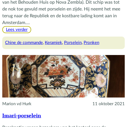
van het Behouden Huis op Nova Zembla). Dit schip was tot
de nok toe gevuld met porselein en zijde. Hij neemt het mee
terug naar de Republiek en de kostbare lading komt aan in
Amsterdam.…
:
Lees verder
Chinees
porselein
Chine de commande
, 
Keramiek
, 
Porselein
, 
Pronken
in
je
interieur
Marion vd Hurk
11 oktober 2021
Imari-porselein