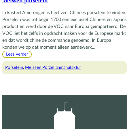
Meissen porselein
In kasteel Amerongen is heel veel Chinees porselein te vinden.
Porselein was tot begin 1700 een exclusief Chinees en Japans
product en werd door de VOC naar Europa geïmporteerd. De
VOC liet het zelfs in opdracht maken voor de Europese markt
en dat wordt chine de commande genoemd. In Europa
konden we op dat moment alleen aardewerk…
:
Lees verder
Meissen
porselein
Porselein
, 
Meissen Porzellanmanufaktur