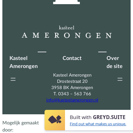
Kasteel
Contact
Over
Amerongen
de site
Kasteel Amerongen
Drostestraat 20
3958 BK Amerongen
T. 0343 – 563 766
info@kasteelamerongen.nl
Built with
GREYD.SUITE
Mogelijk gemaakt
Find out what makes us unique.
door: