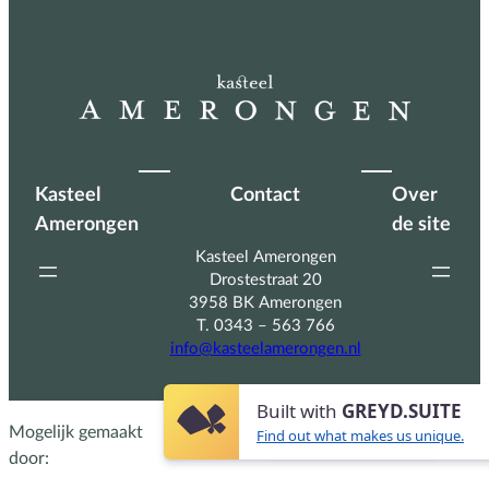
Kasteel
Contact
Over
Amerongen
de site
Kasteel Amerongen
Drostestraat 20
3958 BK Amerongen
T. 0343 – 563 766
info@kasteelamerongen.nl
Built with
GREYD.SUITE
Mogelijk gemaakt
Find out what makes us unique.
door: