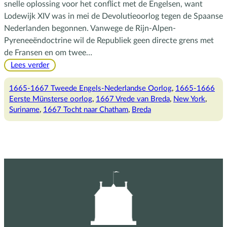
snelle oplossing voor het conflict met de Engelsen, want
Lodewijk XIV was in mei de Devolutieoorlog tegen de Spaanse
Nederlanden begonnen. Vanwege de Rijn-Alpen-
Pyreneeëndoctrine wil de Republiek geen directe grens met
de Fransen en om twee…
:
Lees verder
De
Vrede
1665-1667 Tweede Engels-Nederlandse Oorlog
, 
1665-1666
van
Eerste Münsterse oorlog
, 
1667 Vrede van Breda
, 
New York
, 
Breda
Suriname
, 
1667 Tocht naar Chatham
, 
Breda