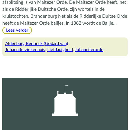
afsplitsing is van Maltezer Orde. De Maltezer Orde heeft, net
als de Ridderlijke Duitsche Orde, zijn wortels in de
kruistochten. Brandenburg Net als de Ridderlijke Duitse Orde
heeft de Maltezer Orde balijes. In 1382 wordt de Balije…
:
Lees verder
De
Johanniter
Aldenburg Bentinck (Godard van)
Orde
Johanniterziekenhuis
, 
Liefdadigheid
, 
Johanniterorde