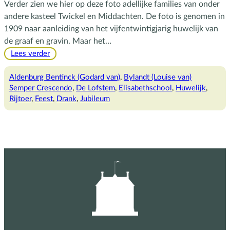
Verder zien we hier op deze foto adellijke families van onder
andere kasteel Twickel en Middachten. De foto is genomen in
1909 naar aanleiding van het vijfentwintigjarig huwelijk van
de graaf en gravin. Maar het…
:
Lees verder
Het
zilveren
Aldenburg Bentinck (Godard van)
, 
Bylandt (Louise van)
huwelijksfeest
Semper Crescendo
, 
De Lofstem
, 
Elisabethschool
, 
Huwelijk
, 
Rijtoer
, 
Feest
, 
Drank
, 
Jubileum