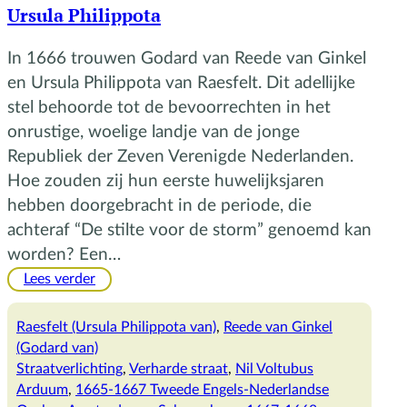
Ursula Philippota
In 1666 trouwen Godard van Reede van Ginkel
en Ursula Philippota van Raesfelt. Dit adellijke
stel behoorde tot de bevoorrechten in het
onrustige, woelige landje van de jonge
Republiek der Zeven Verenigde Nederlanden.
Hoe zouden zij hun eerste huwelijksjaren
hebben doorgebracht in de periode, die
achteraf “De stilte voor de storm” genoemd kan
worden? Een…
:
Lees verder
De
romantische
Raesfelt (Ursula Philippota van)
, 
Reede van Ginkel
jaren
(Godard van)
van
Straatverlichting
, 
Verharde straat
, 
Nil Voltubus
Godard
Arduum
, 
1665-1667 Tweede Engels-Nederlandse
en