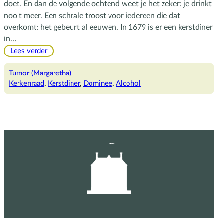
doet. En dan de volgende ochtend weet je het zeker: je drinkt
nooit meer. Een schrale troost voor iedereen die dat
overkomt: het gebeurt al eeuwen. In 1679 is er een kerstdiner
in…
:
Lees verder
Kerstborrel
met
Turnor (Margaretha)
een
Kerkenraad
, 
Kerstdiner
, 
Dominee
, 
Alcohol
staartje