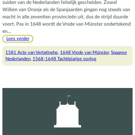
zuiden van de Nederlanden feitelijk gescheiden. Zowel
Willem van Oranje als de Spanjaarden gingen nog steeds van
macht in alle zeventien provincieën uit, dus de strijd duurde
voort. Pas in 1648 wordt de Vrede van Münster ondertekend
en…
:
Lees verder
De
Spaanse
1581 Acte van Verlatinghe
, 
1648 Vrede van Münster
, 
Spaanse
Nederlanden
Nederlanden
, 
1568-1648 Tachtigjarige oorlog
en
Spanje