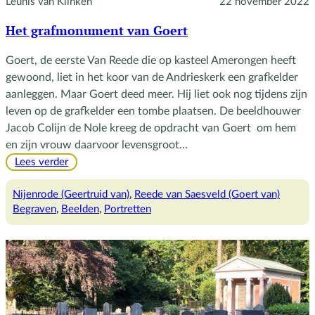
Leunis van Klinken
22 november 2022
Het grafmonument van Goert
Goert, de eerste Van Reede die op kasteel Amerongen heeft
gewoond, liet in het koor van de Andrieskerk een grafkelder
aanleggen. Maar Goert deed meer. Hij liet ook nog tijdens zijn
leven op de grafkelder een tombe plaatsen. De beeldhouwer
Jacob Colijn de Nole kreeg de opdracht van Goert om hem
en zijn vrouw daarvoor levensgroot…
:
Lees verder
Het
grafmonument
Nijenrode (Geertruid van)
, 
Reede van Saesveld (Goert van)
van
Begraven
, 
Beelden
, 
Portretten
Goert