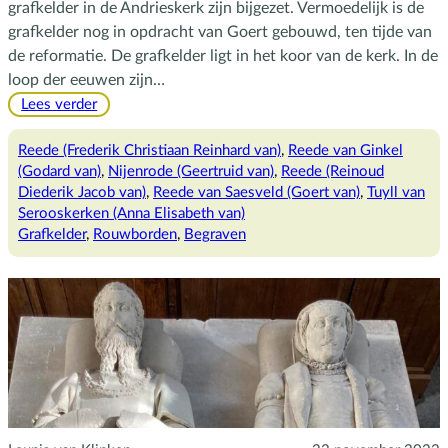
grafkelder in de Andrieskerk zijn bijgezet. Vermoedelijk is de
grafkelder nog in opdracht van Goert gebouwd, ten tijde van
de reformatie. De grafkelder ligt in het koor van de kerk. In de
loop der eeuwen zijn…
:
Lees verder
De
grafkelder
Reede (Frederik Christiaan Reinhard van)
, 
Reede van Ginkel
in
(Godard van)
, 
Nijenrode (Geertruid van)
, 
Reede (Reinoud
de
Diederik Jacob van)
, 
Reede van Saesveld (Goert van)
, 
Tuyll van
Andrieskerk
Serooskerken (Anna Elisabeth van)
Grafkelder
, 
Rouwborden
, 
Begraven