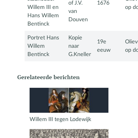
of J.V.
1676
Willem III en
op d
van
Hans Willem
Douven
Bentinck
Portret Hans
Kopie
19e
Oliev
Willem
naar
eeuw
op d
Bentinck
G.Kneller
Gerelateerde berichten
Willem III tegen Lodewijk