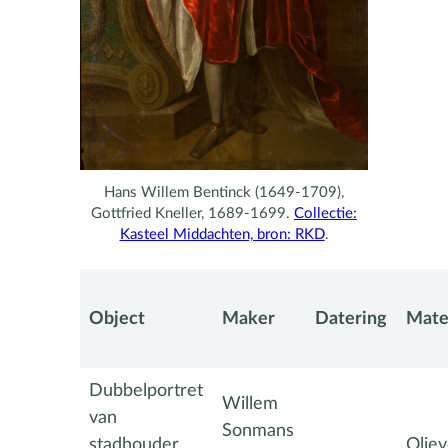
Hans Willem Bentinck (1649-1709),
Gottfried Kneller, 1689-1699.
Collectie:
Kasteel Middachten, bron: RKD
.
Object
Maker
Datering
Mate
Dubbelportret
Willem
van
Sonmans
stadhouder
Oliev