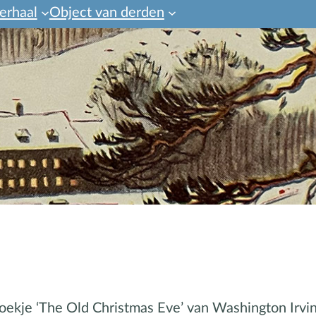
erhaal
Object van derden
boekje ‘The Old Christmas Eve’ van Washington Irving