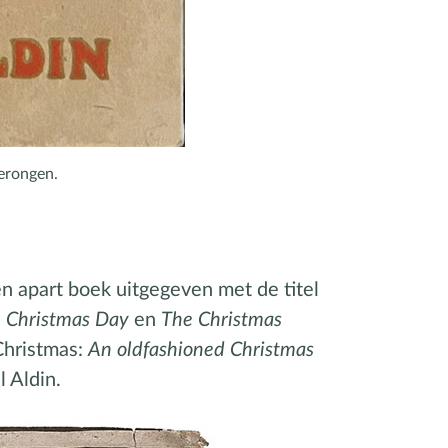
merongen.
en apart boek uitgegeven met de titel
,
Christmas Day
en
The Christmas
Christmas:
An oldfashioned Christmas
l Aldin.