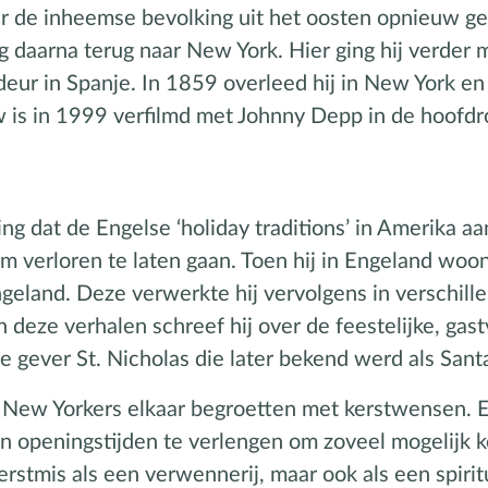
 de inheemse bevolking uit het oosten opnieuw geh
ng daarna terug naar New York. Hier ging hij verder
r in Spanje. In 1859 overleed hij in New York en w
 is in 1999 verfilmd met Johnny Depp in de hoofdro
ng dat de Engelse ‘holiday traditions’ in Amerika a
om verloren te laten gaan. Toen hij in Engeland wo
eland. Deze verwerkte hij vervolgens in verschille
deze verhalen schreef hij over de feestelijke, gastv
e gever St. Nicholas die later bekend werd als Sant
de New Yorkers elkaar begroetten met kerstwensen.
n openingstijden te verlengen om zoveel mogelijk 
Kerstmis als een verwennerij, maar ook als een spiri