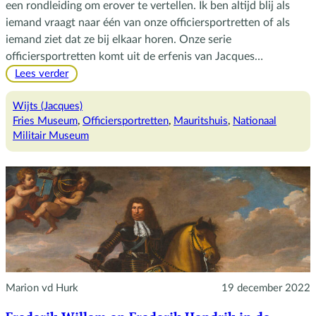
een rondleiding om erover te vertellen. Ik ben altijd blij als
iemand vraagt naar één van onze officiersportretten of als
iemand ziet dat ze bij elkaar horen. Onze serie
officiersportretten komt uit de erfenis van Jacques…
:
Lees verder
Nog
meer
Wijts (Jacques)
officiersportretten
Fries Museum
, 
Officiersportretten
, 
Mauritshuis
, 
Nationaal
Militair Museum
Marion vd Hurk
19 december 2022