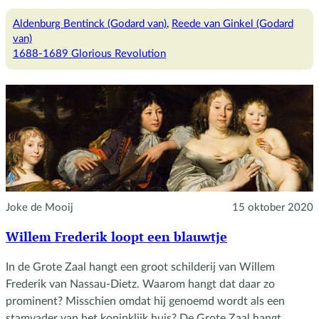
Twee
Engelse
Aldenburg Bentinck (Godard van)
, 
Reede van Ginkel (Godard
koningen.
van)
En
1688-1689 Glorious Revolution
een
derde.
Joke de Mooij
15 oktober 2020
Willem Frederik loopt een blauwtje
In de Grote Zaal hangt een groot schilderij van Willem
Frederik van Nassau-Dietz. Waarom hangt dat daar zo
prominent? Misschien omdat hij genoemd wordt als een
stamvader van het koninklijk huis? De Grote Zaal hangt