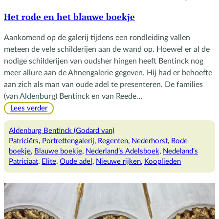
Het rode en het blauwe boekje
Aankomend op de galerij tijdens een rondleiding vallen
meteen de vele schilderijen aan de wand op. Hoewel er al de
nodige schilderijen van oudsher hingen heeft Bentinck nog
meer allure aan de Ahnengalerie gegeven. Hij had er behoefte
aan zich als man van oude adel te presenteren. De families
(van Aldenburg) Bentinck en van Reede…
:
Lees verder
Het
rode
Aldenburg Bentinck (Godard van)
en
Patriciërs
, 
Portrettengalerij
, 
Regenten
, 
Nederhorst
, 
Rode
het
boekje
, 
Blauwe boekje
, 
Nederland’s Adelsboek
, 
Nedeland’s
blauwe
Patriciaat
, 
Elite
, 
Oude adel
, 
Nieuwe rijken
, 
Kooplieden
boekje