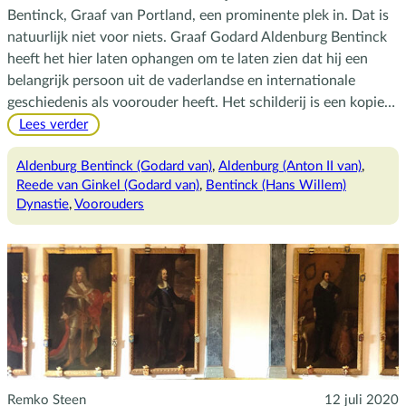
Bentinck, Graaf van Portland, een prominente plek in. Dat is
natuurlijk niet voor niets. Graaf Godard Aldenburg Bentinck
heeft het hier laten ophangen om te laten zien dat hij een
belangrijk persoon uit de vaderlandse en internationale
geschiedenis als voorouder heeft. Het schilderij is een kopie…
:
Lees verder
Hans
Willem
Aldenburg Bentinck (Godard van)
, 
Aldenburg (Anton II van)
, 
Bentinck
Reede van Ginkel (Godard van)
, 
Bentinck (Hans Willem)
Dynastie
, 
Voorouders
Remko Steen
12 juli 2020