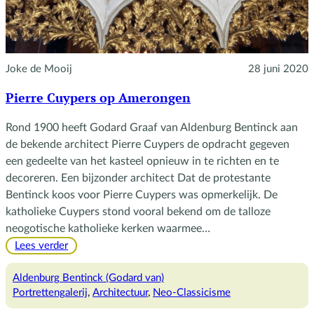
Joke de Mooij
28 juni 2020
Pierre Cuypers op Amerongen
Rond 1900 heeft Godard Graaf van Aldenburg Bentinck aan
de bekende architect Pierre Cuypers de opdracht gegeven
een gedeelte van het kasteel opnieuw in te richten en te
decoreren. Een bijzonder architect Dat de protestante
Bentinck koos voor Pierre Cuypers was opmerkelijk. De
katholieke Cuypers stond vooral bekend om de talloze
neogotische katholieke kerken waarmee…
:
Lees verder
Pierre
Cuypers
Aldenburg Bentinck (Godard van)
op
Portrettengalerij
, 
Architectuur
, 
Neo-Classicisme
Amerongen