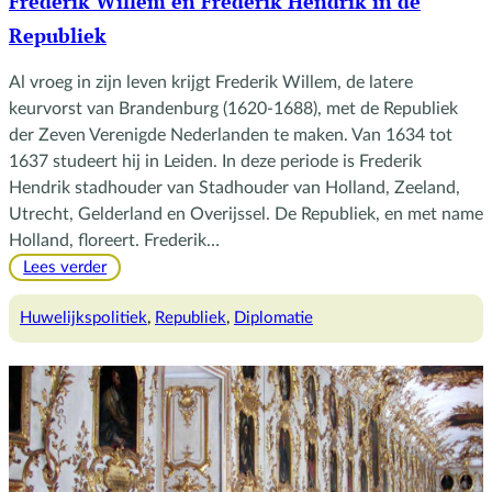
Frederik Willem en Frederik Hendrik in de
Republiek
Al vroeg in zijn leven krijgt Frederik Willem, de latere
keurvorst van Brandenburg (1620-1688), met de Republiek
der Zeven Verenigde Nederlanden te maken. Van 1634 tot
1637 studeert hij in Leiden. In deze periode is Frederik
Hendrik stadhouder van Stadhouder van Holland, Zeeland,
Utrecht, Gelderland en Overijssel. De Republiek, en met name
Holland, floreert. Frederik…
:
Lees verder
Frederik
Willem
Huwelijkspolitiek
, 
Republiek
, 
Diplomatie
en
Frederik
Hendrik
in
de
Republiek