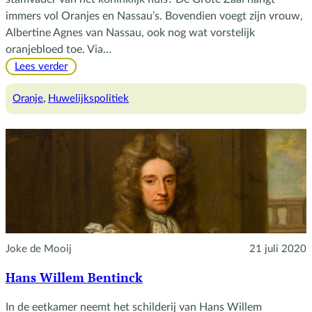
immers vol Oranjes en Nassau’s. Bovendien voegt zijn vrouw,
Albertine Agnes van Nassau, ook nog wat vorstelijk
oranjebloed toe. Via…
:
Lees verder
Willem
Frederik
Oranje
, 
Huwelijkspolitiek
loopt
een
blauwtje
Joke de Mooij
21 juli 2020
Hans Willem Bentinck
In de eetkamer neemt het schilderij van Hans Willem