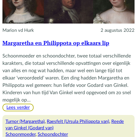
Marion vd Hurk
2 augustus 2022
Margaretha en Philippota op elkaars lip
Schoonmoeder en schoondochter, twee totaal verschillende
karakters, die totaal verschillende opvattingen over eigenlijk
van alles en nog wat hadden, maar wel een lange tijd tot
elkaar ‘veroordeeld’ waren. Een ding hadden Margaretha en
Philippota wel gemeen: hun liefde voor Godard van Ginkel.
Kinderen van hun tijd Van Ginkel werd opgevoed om zo snel
mogelijk op…
:
Lees verder
Margaretha
en
Turnor (Margaretha)
, 
Raesfelt (Ursula Philippota van)
, 
Reede
Philippota
van Ginkel (Godard van)
op
Schoonmoeder
, 
Schoondochter