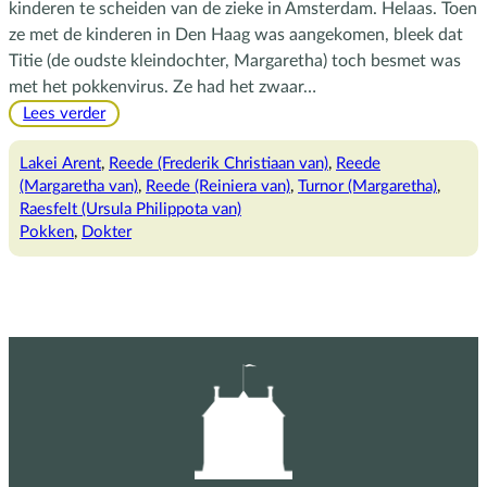
kinderen te scheiden van de zieke in Amsterdam. Helaas. Toen
ze met de kinderen in Den Haag was aangekomen, bleek dat
Titie (de oudste kleindochter, Margaretha) toch besmet was
met het pokkenvirus. Ze had het zwaar…
:
Lees verder
De
ziekenboeg
Lakei Arent
, 
Reede (Frederik Christiaan van)
, 
Reede
(Margaretha van)
, 
Reede (Reiniera van)
, 
Turnor (Margaretha)
, 
Raesfelt (Ursula Philippota van)
Pokken
, 
Dokter