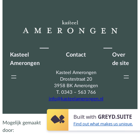
Kasteel
Contact
Over
Amerongen
de site
Kasteel Amerongen
Drostestraat 20
3958 BK Amerongen
T. 0343 – 563 766
info@kasteelamerongen.nl
Built with
GREYD.SUITE
Mogelijk gemaakt
Find out what makes us unique.
door: