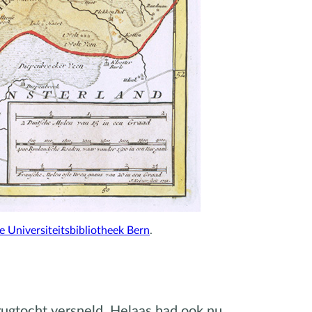
ie Universiteitsbibliotheek Bern
.
erugtocht versneld. Helaas had ook nu