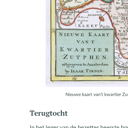
Nieuwe kaart van’t kwartier Zut
Terugtocht
In het leger van de bezetter heerste ho