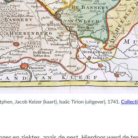
phen, Jacob Keizer (kaart), Isaäc Tirion (uitgever), 1741.
Collect
nger en ziektes, zoals de pest. Hierdoor werd de t