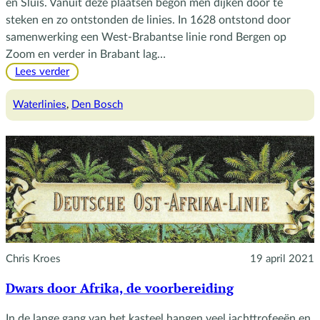
en Sluis. Vanuit deze plaatsen begon men dijken door te
steken en zo ontstonden de linies. In 1628 ontstond door
samenwerking een West-Brabantse linie rond Bergen op
Zoom en verder in Brabant lag…
:
Lees verder
De
zuidelijke
Waterlinies
, 
Den Bosch
verdedigingslinie
Chris Kroes
19 april 2021
Dwars door Afrika, de voorbereiding
In de lange gang van het kasteel hangen veel jachttrofeeën en