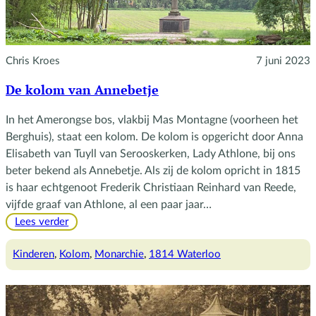
Chris Kroes
7 juni 2023
De kolom van Annebetje
In het Amerongse bos, vlakbij Mas Montagne (voorheen het
Berghuis), staat een kolom. De kolom is opgericht door Anna
Elisabeth van Tuyll van Serooskerken, Lady Athlone, bij ons
beter bekend als Annebetje. Als zij de kolom opricht in 1815
is haar echtgenoot Frederik Christiaan Reinhard van Reede,
vijfde graaf van Athlone, al een paar jaar…
:
Lees verder
De
kolom
Kinderen
, 
Kolom
, 
Monarchie
, 
1814 Waterloo
van
Annebetje