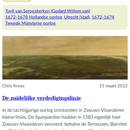
Hoofdkwartier
Kasteel
Tuyll van Serooskerken (Godard Willem van)
Biljoen
1672-1678 Hollandse oorlog
, 
Utrecht (stad)
, 
1672-1674
Tweede Münsterse oorlog
Chris Kroes
15 maart 2022
De zuidelijke verdedigingslinie
In de tachtigjarige oorlog ontstonden in Zeeuws-Vlaanderen
kleine linies. De Spanjaarden hadden in 1583 eigenlijk heel
Zeeuws-Vlaanderen veroverd, behalve de Terneuzen, Biervliet