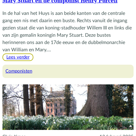
Mary Stuart en de componist Henry Purcell
In de hal van het Huys is aan beide kanten van de centrale
gang een nis met daarin een buste. Rechts vanuit de ingang
gezien staat die van koning-stadhouder Willem III en links die
van zijn gemalin koningin Mary Stuart. Deze bustes
herinneren ons aan de 17de eeuw en de dubbelmonarchie
van William en Mary.…
:
Lees verder
Mary
Stuart
Componisten
en
de
componist
Henry
Purcell