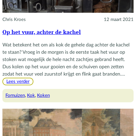
Chris Kroes
12 maart 2021
Op het vuur, achter de kachel
Wat betekent het om als kok de gehele dag achter de kachel
te staan? Vroeg in de morgen is de eerste taak het vuur op
stoken wat mogelijk de hele nacht zachtjes gebrand heeft.
Dus kolen op het vuur gooien en de schuiven open zetten
zodat het vuur veel zuurstof krijgt en flink gaat branden.…
:
Lees verder
Op
het
Fornuizen
, 
Kok
, 
Koken
vuur,
achter
de
kachel