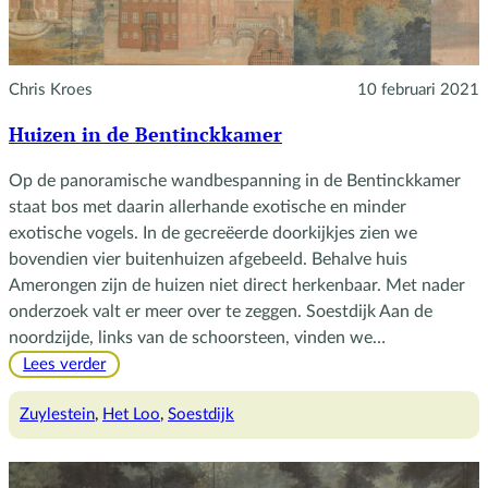
Chris Kroes
10 februari 2021
Huizen in de Bentinckkamer
Op de panoramische wandbespanning in de Bentinckkamer
staat bos met daarin allerhande exotische en minder
exotische vogels. In de gecreëerde doorkijkjes zien we
bovendien vier buitenhuizen afgebeeld. Behalve huis
Amerongen zijn de huizen niet direct herkenbaar. Met nader
onderzoek valt er meer over te zeggen. Soestdijk Aan de
noordzijde, links van de schoorsteen, vinden we…
:
Lees verder
Huizen
in
Zuylestein
, 
Het Loo
, 
Soestdijk
de
Bentinckkamer