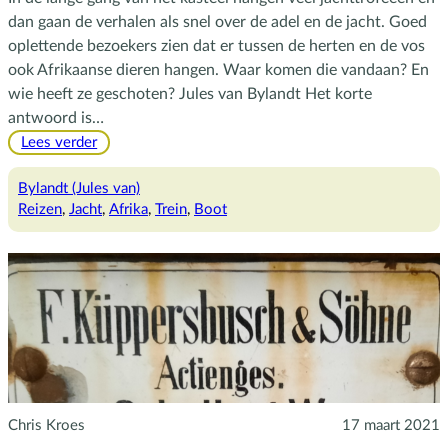
dan gaan de verhalen als snel over de adel en de jacht. Goed
oplettende bezoekers zien dat er tussen de herten en de vos
ook Afrikaanse dieren hangen. Waar komen die vandaan? En
wie heeft ze geschoten? Jules van Bylandt Het korte
antwoord is…
:
Lees verder
Dwars
door
Bylandt (Jules van)
Afrika,
Reizen
, 
Jacht
, 
Afrika
, 
Trein
, 
Boot
de
voorbereiding
Chris Kroes
17 maart 2021