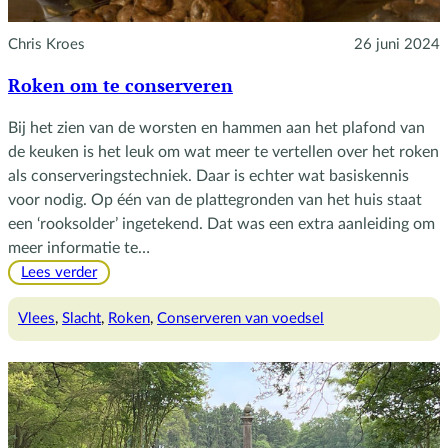
Chris Kroes
26 juni 2024
Roken om te conserveren
Bij het zien van de worsten en hammen aan het plafond van
de keuken is het leuk om wat meer te vertellen over het roken
als conserveringstechniek. Daar is echter wat basiskennis
voor nodig. Op één van de plattegronden van het huis staat
een ‘rooksolder’ ingetekend. Dat was een extra aanleiding om
meer informatie te…
:
Lees verder
Roken
om
Vlees
, 
Slacht
, 
Roken
, 
Conserveren van voedsel
te
conserveren