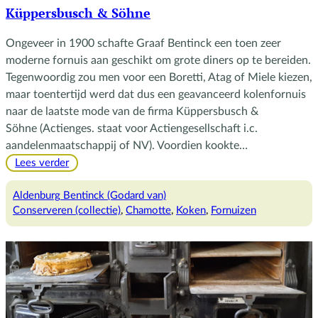
Küppersbusch & Söhne
Ongeveer in 1900 schafte Graaf Bentinck een toen zeer
moderne fornuis aan geschikt om grote diners op te bereiden.
Tegenwoordig zou men voor een Boretti, Atag of Miele kiezen,
maar toentertijd werd dat dus een geavanceerd kolenfornuis
naar de laatste mode van de firma Küppersbusch &
Söhne (Actienges. staat voor Actiengesellschaft i.c.
aandelenmaatschappij of NV). Voordien kookte…
:
Lees verder
Küppersbusch
&
Aldenburg Bentinck (Godard van)
Söhne
Conserveren (collectie)
, 
Chamotte
, 
Koken
, 
Fornuizen