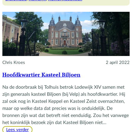
van
Willem
en
Mary
Chris Kroes
2 april 2022
Hoofdkwartier Kasteel Biljoen
Na de doorbraak bij Tolhuis betrok Lodewijk XIV samen met
zijn generaals kasteel Biljoen (bij Velp) als hoofdkwartier. Hij
zal ook nog in Kasteel Keppel en Kasteel Zeist overnachten,
maar op welke data dat precies was is onduidelijk. De
bronnen zijn wat dat betreft niet eenduidig. Zou het vanwege
het koninklijk bezoek zijn dat Kasteel Biljoen niet…
:
Lees verder