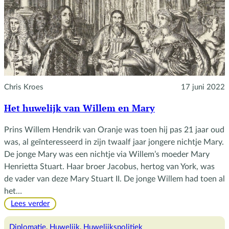
Chris Kroes
17 juni 2022
Het huwelijk van Willem en Mary
Prins Willem Hendrik van Oranje was toen hij pas 21 jaar oud
was, al geïnteresseerd in zijn twaalf jaar jongere nichtje Mary.
De jonge Mary was een nichtje via Willem’s moeder Mary
Henrietta Stuart. Haar broer Jacobus, hertog van York, was
de vader van deze Mary Stuart II. De jonge Willem had toen al
het…
:
Lees verder
Het
huwelijk
Diplomatie
, 
Huwelijk
, 
Huwelijkspolitiek