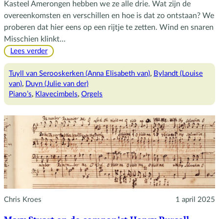
Kasteel Amerongen hebben we ze alle drie. Wat zijn de
overeenkomsten en verschillen en hoe is dat zo ontstaan? We
proberen dat hier eens op een rijtje te zetten. Wind en snaren
Misschien klinkt…
:
Lees verder
Allemaal
klavieren
Tuyll van Serooskerken (Anna Elisabeth van)
, 
Bylandt (Louise
van)
, 
Duyn (Julie van der)
Piano’s
, 
Klavecimbels
, 
Orgels
Chris Kroes
1 april 2025