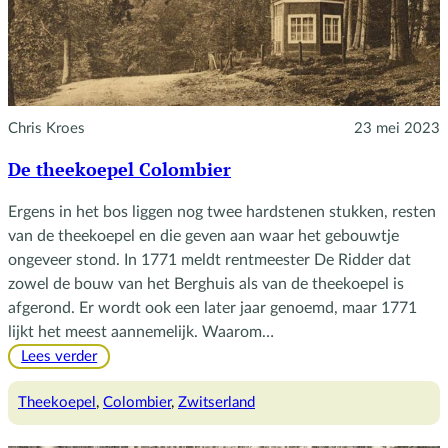
Chris Kroes
23 mei 2023
De theekoepel Colombier
Ergens in het bos liggen nog twee hardstenen stukken, resten
van de theekoepel en die geven aan waar het gebouwtje
ongeveer stond. In 1771 meldt rentmeester De Ridder dat
zowel de bouw van het Berghuis als van de theekoepel is
afgerond. Er wordt ook een later jaar genoemd, maar 1771
lijkt het meest aannemelijk. Waarom…
:
Lees verder
De
theekoepel
Theekoepel
, 
Colombier
, 
Zwitserland
Colombier