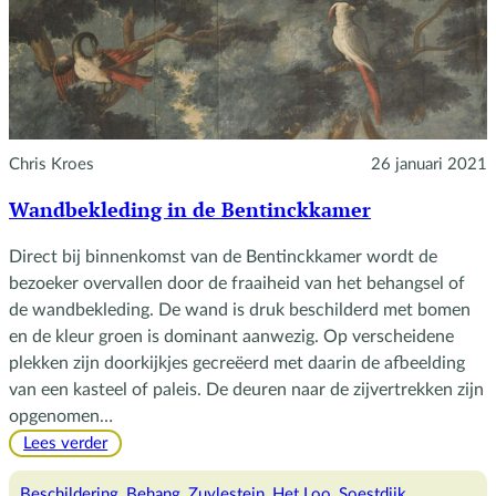
Chris Kroes
26 januari 2021
Wandbekleding in de Bentinckkamer
Direct bij binnenkomst van de Bentinckkamer wordt de
bezoeker overvallen door de fraaiheid van het behangsel of
de wandbekleding. De wand is druk beschilderd met bomen
en de kleur groen is dominant aanwezig. Op verscheidene
plekken zijn doorkijkjes gecreëerd met daarin de afbeelding
van een kasteel of paleis. De deuren naar de zijvertrekken zijn
opgenomen…
:
Lees verder
Wandbekleding
in
Beschildering
, 
Behang
, 
Zuylestein
, 
Het Loo
, 
Soestdijk