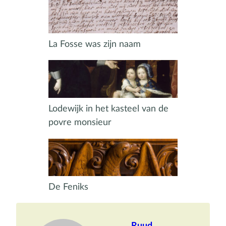
La Fosse was zijn naam
Lodewijk in het kasteel van de
povre monsieur
De Feniks
Ruud