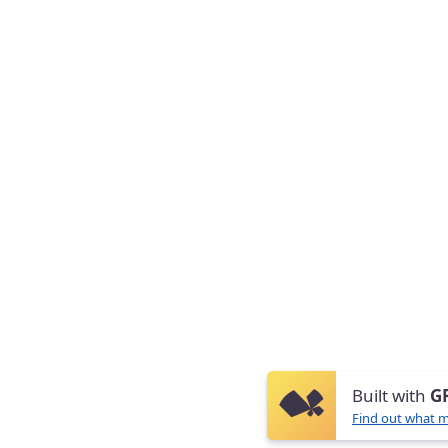
Built with
G
Find out what m