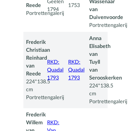
Geelen
Wassenaar
Reede
1753
1794
van
Portrettengalerij
Duivenvoorde
Portrettengalerij
Anna
Frederik
Elisabeth
Christiaan
van
Reinhard
RKD:
RKD:
Tuyll
van
Quadal
Quadal
van
Reede
1793
1793
Serooskerken
224*138.5
224*138.5
cm
cm
Portrettengalerij
Portrettengalerij
Frederik
Willem
RKD:
van
Van