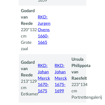
1659
Godard
van
RKD:
Reede
Jurgen
220*132
Ovens
cm
1660-
Grote
1665
zaal
Ursula
Godard
RKD:
RKD:
Philippota
van
Johan
Johan
van
Reede
Merck
Merck
Raesfelt
213*129
1670-
1675-
223*134
cm
1675
1699
cm
Eetkamer
Portrettengalerij