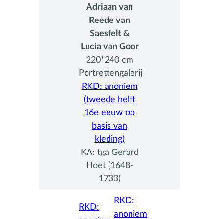
Adriaan van
Reede van
Saesfelt &
Lucia van Goor
220*240 cm
Portrettengalerij
RKD: anoniem
(tweede helft
16e eeuw op
basis van
kleding)
KA: tga Gerard
Hoet (1648-
1733)
RKD:
RKD:
anoniem