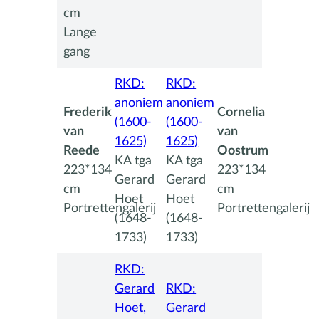
cm
Lange
gang
RKD:
RKD:
anoniem
anoniem
Frederik
Cornelia
(1600-
(1600-
van
van
1625)
1625)
Reede
Oostrum
KA tga
KA tga
223*134
223*134
Gerard
Gerard
cm
cm
Hoet
Hoet
Portrettengalerij
Portrettengalerij
(1648-
(1648-
1733)
1733)
RKD:
Gerard
RKD:
Hoet,
Gerard