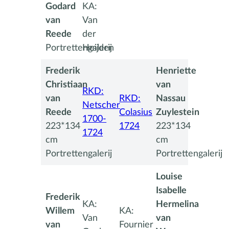
Godard
KA:
van
Van
Reede
der
Portrettengalerij
Heijden
Frederik
Henriette
Christiaan
van
RKD:
van
RKD:
Nassau
Netscher
Reede
Colasius
Zuylestein
1700-
223*134
1724
223*134
1724
cm
cm
Portrettengalerij
Portrettengalerij
Louise
Isabelle
Frederik
KA:
Hermelina
Willem
KA:
Van
van
van
Fournier