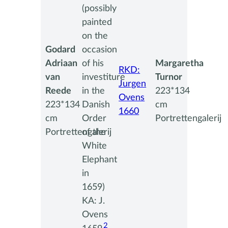
(possibly
painted
on the
Godard
occasion
Adriaan
Margaretha
of his
RKD:
van
Turnor
investiture
Jurgen
Reede
223*134
in the
Ovens
223*134
cm
Danish
1660
cm
Portrettengalerij
Order
Portrettengalerij
of the
White
Elephant
in
1659)
KA: J.
Ovens
2