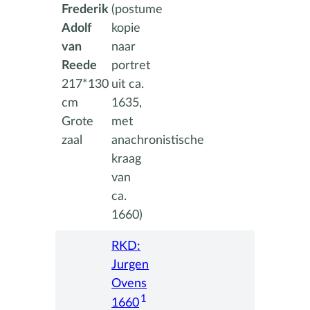
Frederik
(postume
Adolf
kopie
van
naar
Reede
portret
217*130
uit ca.
cm
1635,
Grote
met
zaal
anachronistische
kraag
van
ca.
1660)
RKD:
Jurgen
Ovens
1
1660