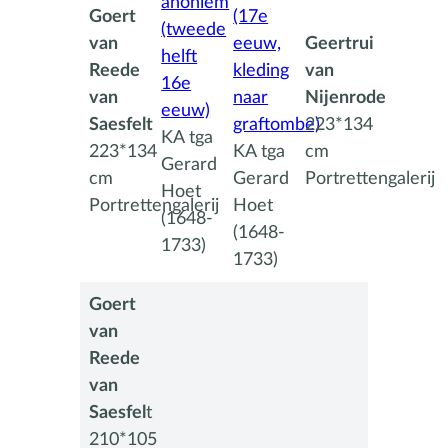
anoniem
Goert
(17e
(tweede
van
eeuw,
Geertrui
helft
Reede
kleding
van
16e
van
naar
Nijenrode
eeuw)
Saesfelt
graftombe)
223*134
KA tga
223*134
KA tga
cm
Gerard
cm
Gerard
Portrettengalerij
Hoet
Portrettengalerij
Hoet
(1648-
(1648-
1733)
1733)
Goert
van
Reede
van
Saesfel
t
210*105