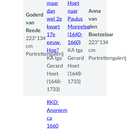
maar
Hoet
dan
naar
Anna
Goderd
wel 2e
Paulus
van
van
kwart
Moreelse
den
Reede
17e
(1640-
Boetzelaar
223*134
eeuw.
1660)
223*134
cm
Hoe?
KA tga
cm
Portrettengalerij
KA tga
Gerard
Portrettengalerij
Gerard
Hoet
Hoet
(1648-
(1648-
1733)
1733)
RKD:
Anoniem
ca
1660