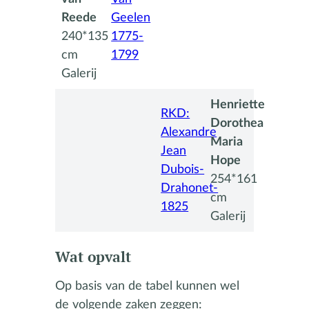
Reede
Geelen
240*135
1775-
cm
1799
Galerij
Henriette
RKD:
Dorothea
Alexandre
Maria
Jean
Hope
Dubois-
254*161
Drahonet-
cm
1825
Galerij
Wat opvalt
Op basis van de tabel kunnen wel
de volgende zaken zeggen: