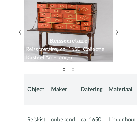
loten
Reis
Reissecretaire
ollectie
Reisscret
Reisscretaire, ca. 1650. Collectie
Kasteel 
Kasteel Amerongen.
Object
Maker
Datering
Materiaal
Reiskist
onbekend
ca. 1650
Lindenhout