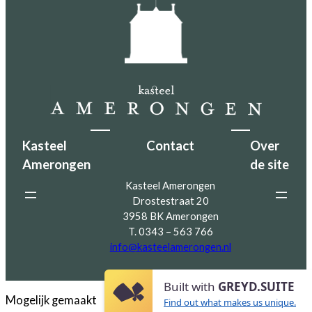
Kasteel
Contact
Over
Amerongen
de site
Kasteel Amerongen
Drostestraat 20
3958 BK Amerongen
T. 0343 – 563 766
info@kasteelamerongen.nl
Built with
GREYD.SUITE
Mogelijk gemaakt
Find out what makes us unique.