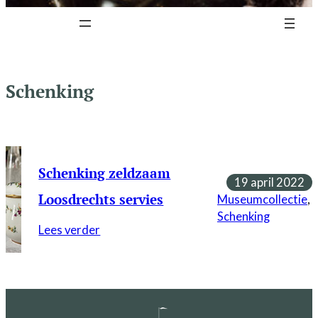
Schenking
Schenking zeldzaam
19 april 2022
Loosdrechts servies
Museumcollectie
, 
Schenking
:
Lees verder
Schenking
zeldzaam
Loosdrechts
servies