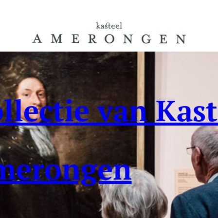
llectie van Kast
merongen