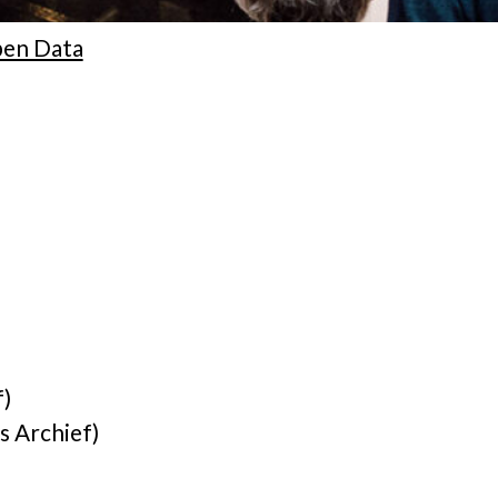
pen Data
f)
s Archief)