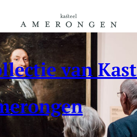
llectie van Kast
merongen