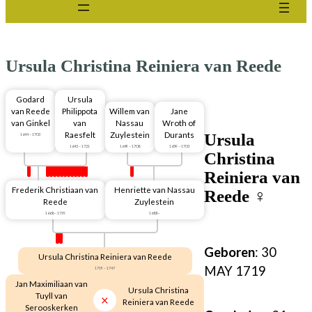
Ursula Christina Reiniera van Reede
Godard
Ursula
van Reede
Philippota
Willem van
Jane
van Ginkel
van
Nassau
Wroth of
Ursula
Raesfelt
Zuylestein
Durants
1644 – 1703
1643 – 1721
1649 – 1708
1659 – 1703
Christina
Reiniera van
Frederik Christiaan van
Henriette van Nassau
Reede
♀
Reede
Zuylestein
1668 – 1719
1688 –
Geboren
: 30
Ursula Christina Reiniera van Reede
MAY 1719
1719 – 1747
Jan Maximiliaan van
Ursula Christina
Tuyll van
Reiniera van Reede
Serooskerken