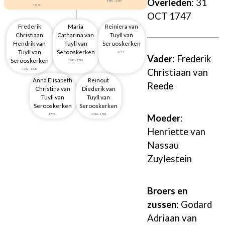
Overleden
: 31
1719 – 1747
1710 –
OCT 1747
Frederik
Maria
Reiniera van
Christiaan
Catharina van
Tuyll van
Hendrik van
Tuyll van
Serooskerken
Tuyll van
Serooskerken
1744 –
Vader
:
Frederik
Serooskerken
1743 – 1793
Christiaan van
1742 – 1805
Anna Elisabeth
Reinout
Reede
Christina van
Diederik van
Tuyll van
Tuyll van
Serooskerken
Serooskerken
1745 –
1746 – 1784
Moeder
:
Henriette van
Nassau
Zuylestein
Broers en
zussen
:
Godard
Adriaan van