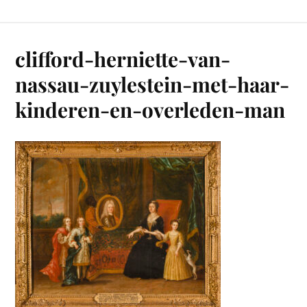
clifford-herniette-van-
nassau-zuylestein-met-haar-
kinderen-en-overleden-man