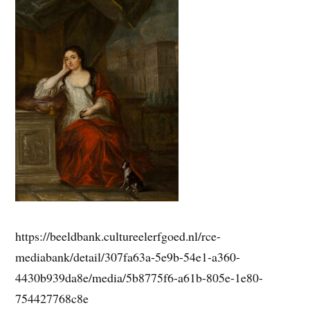
https://beeldbank.cultureelerfgoed.nl/rce-
mediabank/detail/307fa63a-5e9b-54e1-a360-
4430b939da8e/media/5b8775f6-a61b-805e-1e80-
754427768c8e