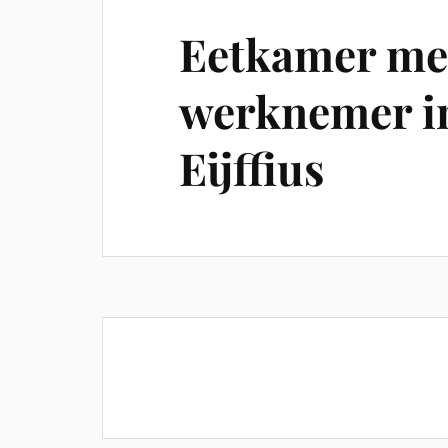
Eetkamer met
werknemer in
Eijffius