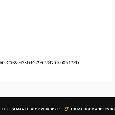
lectie/609C5B99478D4642E0534701000A17FD
&
ELIJK GEMAAKT DOOR
WORDPRESS
THEMA DOOR
ANDERS N