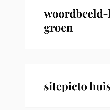
woordbeeld-l
groen
sitepicto hui