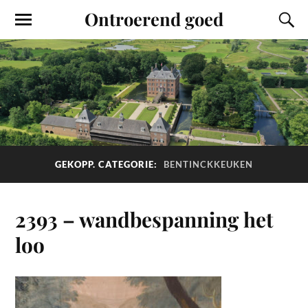
Ontroerend goed
GEKOPP. CATEGORIE:
BENTINCKKEUKEN
2393 – wandbespanning het
loo