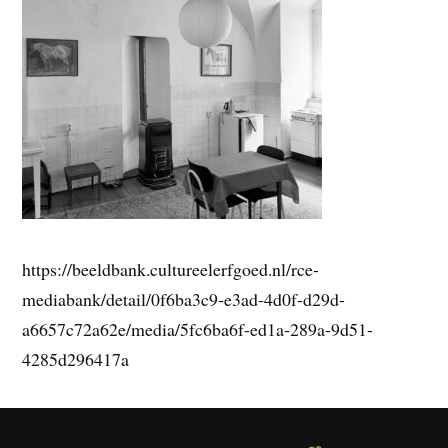
https://beeldbank.cultureelerfgoed.nl/rce-
mediabank/detail/0f6ba3c9-e3ad-4d0f-d29d-
a6657c72a62e/media/5fc6ba6f-ed1a-289a-9d51-
4285d296417a