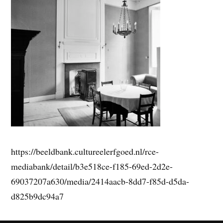
https://beeldbank.cultureelerfgoed.nl/rce-
mediabank/detail/b3e518ce-f185-69ed-2d2e-
69037207a630/media/2414aacb-8dd7-f85d-d5da-
d825b9dc94a7